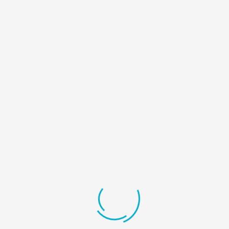
Contacto
Email
info@apexpanama.com
APEX es miembro de la Federación de Cámaras de Exportadores
de Centroamérica (FECAEXCA) y del Consejo Nacional de la
Empresa Privada (CONEP). Tiene representatividad en las
Comisiones de los incentivos CEFA y PROMAGRO.