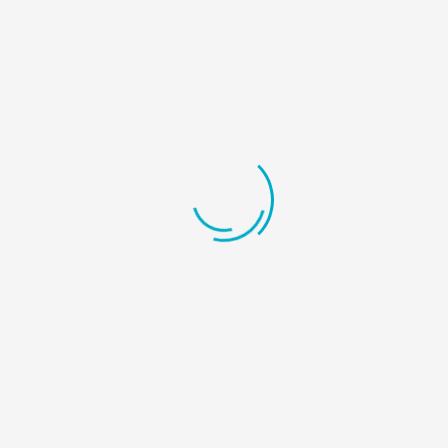
Comisiones de los incentivos CEFA y PROMAGRO.
Contacto
Dirección:
Avenida Ricardo J. Alfaro, edif. Ricardo Galindo Quelquejeu,
Sindicato de Industriales de Panamá.
Teléfono:
(507) 230 -0260 / 6324-9939
E-Mail:
info@apexpanama.com / proyectos@apexpanama.com