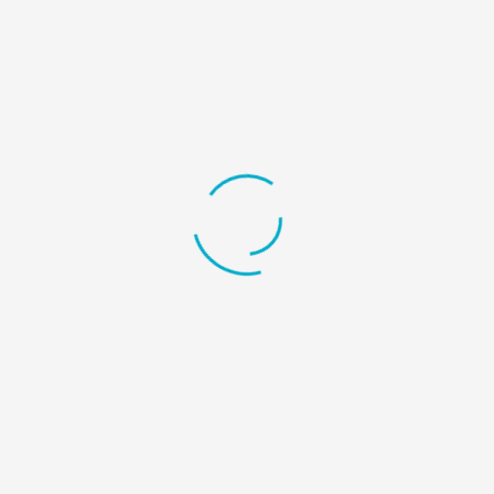
Comisiones de los incentivos CEFA y PROMAGRO.
Contacto
Dirección:
Avenida Ricardo J. Alfaro, edif. Ricardo Galindo Quelquejeu,
Sindicato de Industriales de Panamá.
Teléfono:
(507) 230 -0260 / 6324-9939
E-Mail:
info@apexpanama.com / proyectos@apexpanama.com