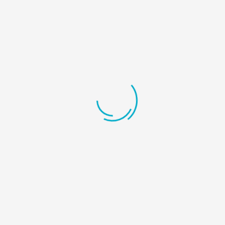
Comisiones de los incentivos CEFA y PROMAGRO.
Contacto
Dirección:
Avenida Ricardo J. Alfaro, edif. Ricardo Galindo Quelquejeu,
Sindicato de Industriales de Panamá.
Teléfono:
(507) 230 -0260 / 6324-9939
E-Mail:
info@apexpanama.com / proyectos@apexpanama.com