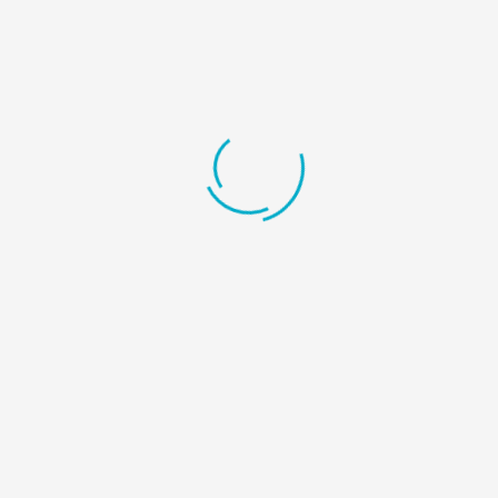
Acta #6
Acta #5
APEX es miembro de la Federación de Cámaras de Exportadores
de Centroamérica (FECAEXCA) y del Consejo Nacional de la
Empresa Privada (CONEP). Tiene representatividad en las
Comisiones de los incentivos CEFA y PROMAGRO.
Contacto